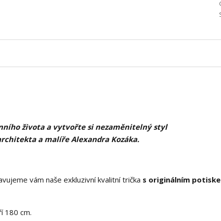
ního života a vytvořte si nezaměnitelný styl
architekta a malíře Alexandra Kozáka.
vujeme vám naše exkluzivní kvalitní trička
s originálním potisk
í 180 cm.