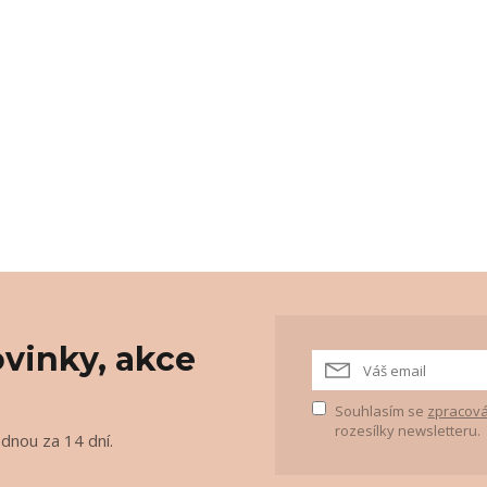
vinky, akce
Souhlasím se
zpracová
rozesílky newsletteru.
ednou za 14 dní.