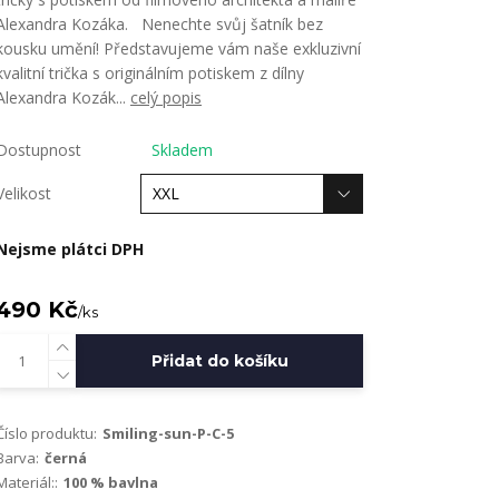
Alexandra Kozáka. Nenechte svůj šatník bez
kousku umění! Představujeme vám naše exkluzivní
kvalitní trička s originálním potiskem z dílny
Alexandra Kozák...
celý popis
Dostupnost
Skladem
Velikost
Nejsme plátci DPH
490 Kč
/
ks
Přidat do košíku
Číslo produktu:
Smiling-sun-P-C-5
Barva:
černá
Materiál::
100 % bavlna