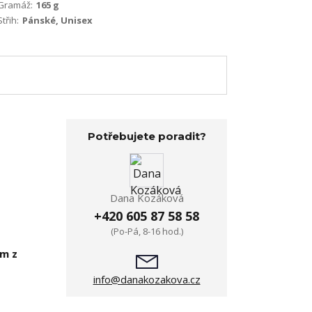
Gramáž:
165 g
Střih:
Pánské, Unisex
Potřebujete poradit?
Dana Kozáková
+420 605 87 58 58
(Po-Pá, 8-16 hod.)
em z
info@danakozakova.cz