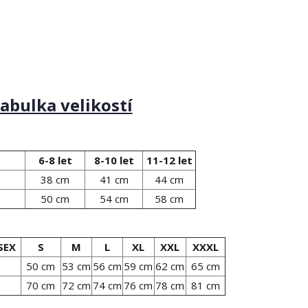
abulka velikostí
6-8 let
8-10 let
11-12 let
38 cm
41 cm
44 cm
50 cm
54 cm
58 cm
SEX
S
M
L
XL
XXL
XXXL
50 cm
53 cm
56 cm
59 cm
62 cm
65 cm
70 cm
72 cm
74 cm
76 cm
78 cm
81 cm