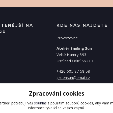
ČTENĚJŠÍ NA
KDE NÁS NAJDETE
GU
Provozovna:
Ateliér Smiling Sun
Velké Hamry 393
Ústí nad Orlicí 562 01
+420 605 87 58 58
greensun@email.cz
Zpracování cookies
rtneři potřebují Váš
souhlas
s použitím souborů cookies, aby Vám m
informace týkající se Vašich zájmů.