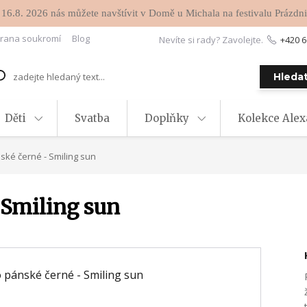
 16.8. 2026 nás můžete navštívit v Domě u Michala na festivalu Prázdni
rana soukromí
Blog
Nevíte si rady? Zavolejte.
+420 6
Hleda
Děti
Svatba
Doplňky
Kolekce Ale
ské černé - Smiling sun
 Smiling sun