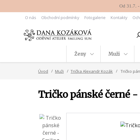
Od 31.7. -
O nás
Obchodní podmínky
Fotogalerie
Kontakty
Och
Ženy
Muži
Úvod
Muži
Trička Alexandr Kozák
Tričko pán
Tričko pánské černé -