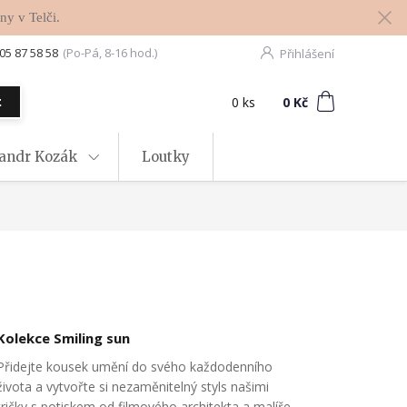
ny v Telči.
05 87 58 58
(Po-Pá, 8-16 hod.)
Přihlášení
0
ks
za
0 Kč
t
xandr Kozák
Loutky
Kolekce Smiling sun
Přidejte kousek umění do svého každodenního
života a vytvořte si nezaměnitelný styls našimi
tričky s potiskem od filmového architekta a malíře