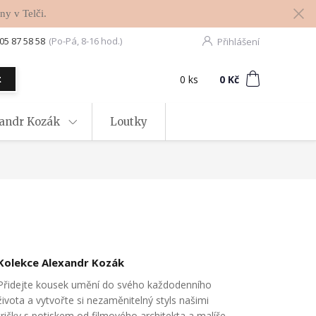
ny v Telči.
05 87 58 58
(Po-Pá, 8-16 hod.)
Přihlášení
0
ks
za
0 Kč
t
xandr Kozák
Loutky
Kolekce Alexandr Kozák
Přidejte kousek umění do svého každodenního
života a vytvořte si nezaměnitelný styls našimi
tričky s potiskem od filmového architekta a malíře