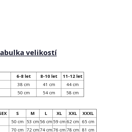
abulka velikostí
6-8 let
8-10 let
11-12 let
38 cm
41 cm
44 cm
50 cm
54 cm
58 cm
SEX
S
M
L
XL
XXL
XXXL
50 cm
53 cm
56 cm
59 cm
62 cm
65 cm
70 cm
72 cm
74 cm
76 cm
78 cm
81 cm