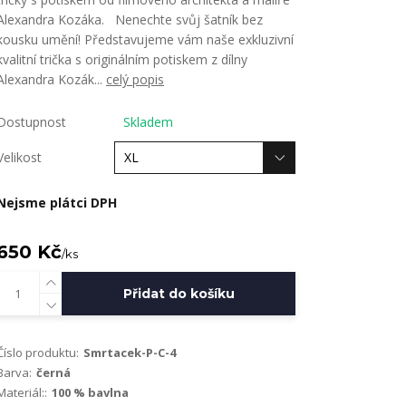
Alexandra Kozáka. Nenechte svůj šatník bez
kousku umění! Představujeme vám naše exkluzivní
kvalitní trička s originálním potiskem z dílny
Alexandra Kozák...
celý popis
Dostupnost
Skladem
Velikost
Nejsme plátci DPH
650 Kč
/
ks
Přidat do košíku
Číslo produktu:
Smrtacek-P-C-4
Barva:
černá
Materiál::
100 % bavlna