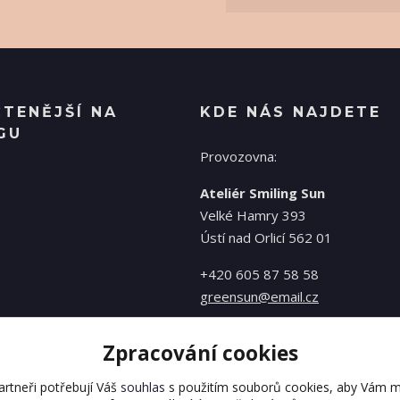
ČTENĚJŠÍ NA
KDE NÁS NAJDETE
GU
Provozovna:
Ateliér Smiling Sun
Velké Hamry 393
Ústí nad Orlicí 562 01
+420 605 87 58 58
greensun@email.cz
Zpracování cookies
rtneři potřebují Váš
souhlas
s použitím souborů cookies, aby Vám m