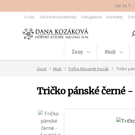
Od 31.7. -
O nás
Obchodní podmínky
Fotogalerie
Kontakty
Och
Ženy
Muži
Úvod
Muži
Trička Alexandr Kozák
Tričko pán
Tričko pánské černé -