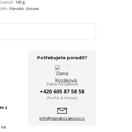
Gramáž:
165 g
Střih:
Pánské, Unisex
Potřebujete poradit?
Dana Kozáková
+420 605 87 58 58
(Po-Pá, 8-16 hod.)
em z
info@danakozakova.cz
 na