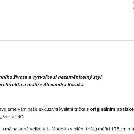
ního života a vytvořte si nezaměnitelný styl
architekta a malíře Alexandra Kozáka.
vujeme vám naše exkluzivní kvalitní trička
s originálním potisk
,Smrťáček".
 a má na sobě velikost L. Modelka v bílém tričku měřící 175 cm má