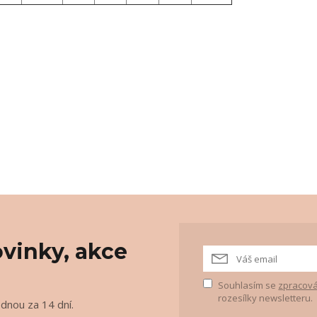
vinky, akce
Souhlasím se
zpracová
rozesílky newsletteru.
ednou za 14 dní.