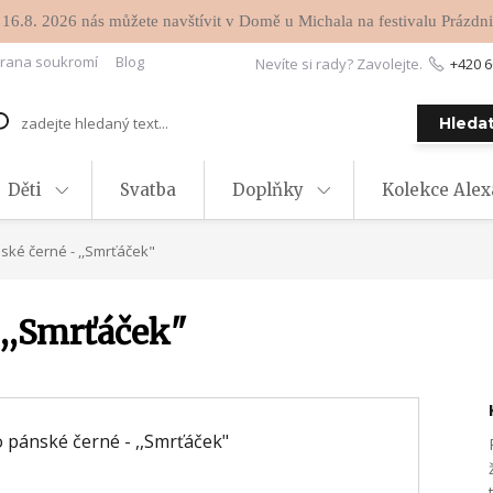
 16.8. 2026 nás můžete navštívit v Domě u Michala na festivalu Prázdni
rana soukromí
Blog
Nevíte si rady? Zavolejte.
+420 6
Hleda
Děti
Svatba
Doplňky
Kolekce Ale
ské černé - ,,Smrťáček"
 ,,Smrťáček"