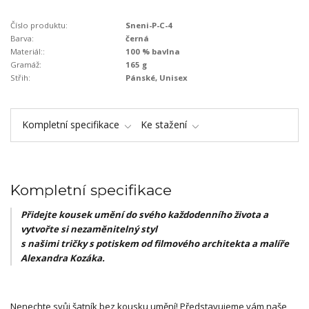
Číslo produktu:
Sneni-P-C-4
Barva:
černá
Materiál::
100 % bavlna
Gramáž:
165 g
Střih:
Pánské, Unisex
Kompletní specifikace
Ke stažení
Kompletní specifikace
Přidejte kousek umění do svého každodenního života a
vytvořte si nezaměnitelný styl
s našimi tričky s potiskem od filmového architekta a malíře
Alexandra Kozáka.
Nenechte svůj šatník bez kousku umění! Představujeme vám naše