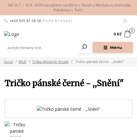
Od 31.7. - 16.8. 2026 nás můžete navštívit v Domě u Michala na festivalu
Prázdniny v Telči.
+420 605 87 58 58
(Po-Pá, 8-16 hod.)
0
0 Kč
Menu
Úvod
Muži
Trička Alexandr Kozák
Tričko pánské černé - ,,Snění"
Tričko pánské černé - ,,Snění"