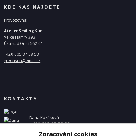
KDE NÁS NAJDETE
Provozovna:
Ateliér Smiling Sun
Velké Hamry 393
Ústí nad Orlicí 562 01
+420 605 87 58 58
greensun@email.cz
KONTAKTY
Dana Kozáková
+420 605 87 58 58
(Po-Pá, 8-16 hod.)
Zpracování cookies