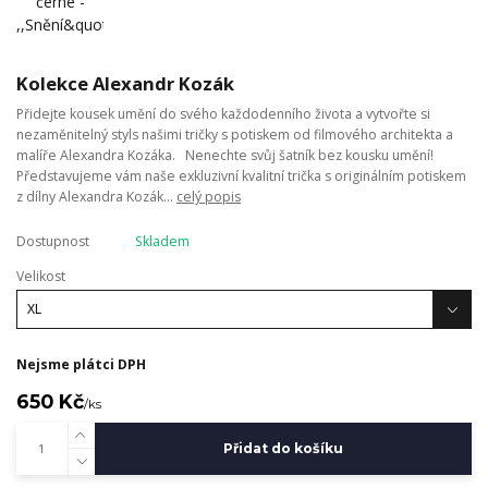
Kolekce Alexandr Kozák
Přidejte kousek umění do svého každodenního života a vytvořte si
nezaměnitelný styls našimi tričky s potiskem od filmového architekta a
malíře Alexandra Kozáka. Nenechte svůj šatník bez kousku umění!
Představujeme vám naše exkluzivní kvalitní trička s originálním potiskem
z dílny Alexandra Kozák...
celý popis
Dostupnost
Skladem
Velikost
Nejsme plátci DPH
650 Kč
/
ks
Přidat do košíku