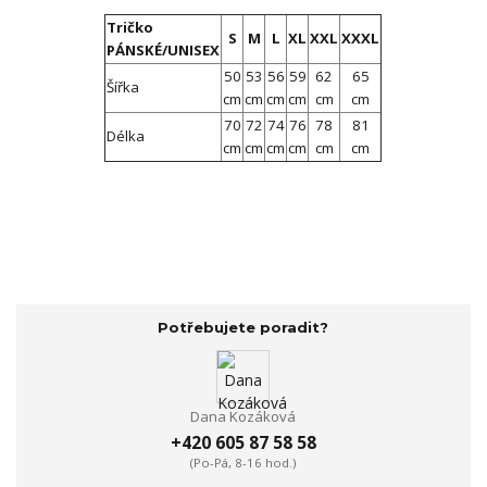
Tričko
S
M
L
XL
XXL
XXXL
PÁNSKÉ/UNISEX
50
53
56
59
62
65
Šířka
cm
cm
cm
cm
cm
cm
70
72
74
76
78
81
Délka
cm
cm
cm
cm
cm
cm
Potřebujete poradit?
Dana Kozáková
+420 605 87 58 58
(Po-Pá, 8-16 hod.)