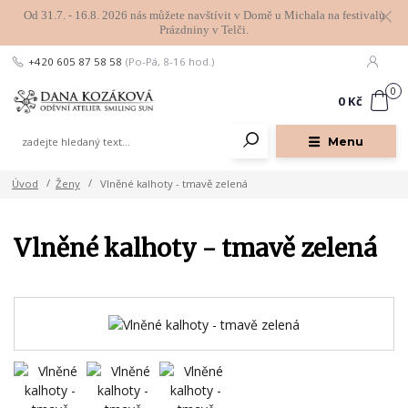
Od 31.7. - 16.8. 2026 nás můžete navštívit v Domě u Michala na festivalu
Prázdniny v Telči.
+420 605 87 58 58
(Po-Pá, 8-16 hod.)
0
0 Kč
Menu
Úvod
Ženy
Vlněné kalhoty - tmavě zelená
Vlněné kalhoty - tmavě zelená