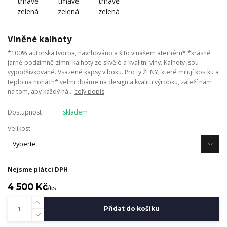
Vlněné kalhoty
*100% autorská tvorba, navrhováno a šito v našem aterliéru* *krásné
jarně-podzimně-zimní kalhoty ze skvělé a kvalitní vlny. Kalhoty jsou
vypodšívkované. Vsazené kapsy v boku. Pro ty ŽENY, které milují kostku a
teplo na nohách* velmi dbáme na design a kvalitu výrobku, záleží nám
na tom, aby každý ná...
celý popis
Dostupnost
skladem
Velikost
Nejsme plátci DPH
4 500 Kč
/
ks
Přidat do košíku