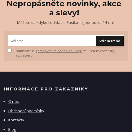
Nepropásněte novinky, akce
a slevy!
Můžete se kdykoli odhlásit. Zasíláme jednou za 14 dní.
Přihlásit se
Souhlasím se
zpracováním osobních údajů
za účelem rozesílky
newsletteru.
INFORMACE PRO ZÁKAZNÍKY
O nás
Obchodní podmínky
Kontakty
Blog