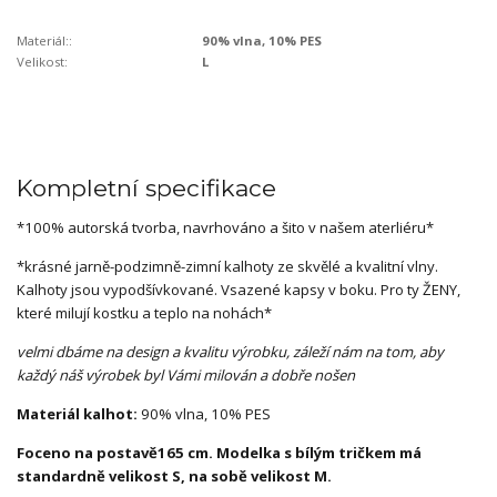
Materiál::
90% vlna, 10% PES
Velikost:
L
Kompletní specifikace
*100% autorská tvorba, navrhováno a šito v našem aterliéru*
*krásné jarně-podzimně-zimní kalhoty ze skvělé a kvalitní vlny.
Kalhoty jsou vypodšívkované. Vsazené kapsy v boku. Pro ty ŽENY,
které milují kostku a teplo na nohách*
velmi dbáme na design a kvalitu výrobku, záleží nám na tom, aby
každý náš výrobek byl Vámi milován a dobře nošen
Materiál kalhot:
90% vlna, 10% PES
Foceno na postavě165 cm. Modelka s bílým tričkem má
standardně velikost S, na sobě velikost M.