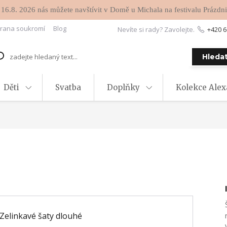
 16.8. 2026 nás můžete navštívit v Domě u Michala na festivalu Prázdni
rana soukromí
Blog
Nevíte si rady? Zavolejte.
+420 6
Hleda
Děti
Svatba
Doplňky
Kolekce Ale