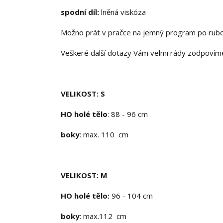
spodní díl:
lněná viskóza
Možno prát v pračce na jemný program po rubov
Veškeré další dotazy Vám velmi rády zodpovím
VELIKOST: S
HO holé tělo
: 88 - 96 cm
boky
: max. 110 cm
VELIKOST: M
HO holé tělo:
96 - 104 cm
boky
: max.112 cm