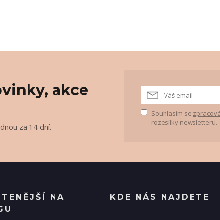
vinky, akce
Souhlasím se
zpracová
rozesílky newsletteru.
ednou za 14 dní.
ČTENĚJŠÍ NA
KDE NÁS NAJDETE
GU