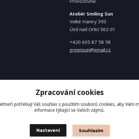
Provozovna:
Ateliér Smiling Sun
Velké Hamry 393
Ústí nad Orlicí 562 01
+420 605 87 58 58
greensun@email.cz
Zpracování cookies
rtneři potřebují Váš
souhlas
s použitím souborů cookies, aby Vám m
informace týkající se Vašich zájmů.
Vytvořeno na
Eshop-rychle.cz
Nastavení
Souhlasím