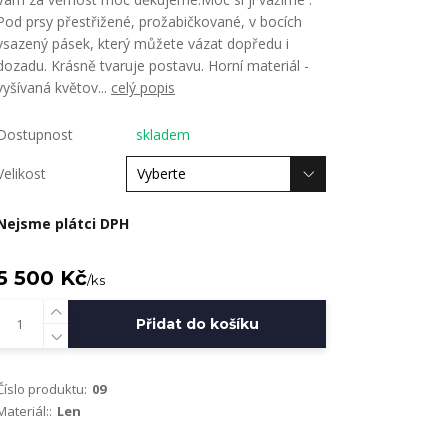
Pod prsy přestřižené, prožabičkované, v bocích
vsazený pásek, který můžete vázat dopředu i
dozadu. Krásně tvaruje postavu. Horní materiál -
vyšívaná květov...
celý popis
Dostupnost
skladem
Velikost
Nejsme plátci DPH
5 500 Kč
/
ks
Přidat do košíku
Číslo produktu:
09
Materiál::
Len