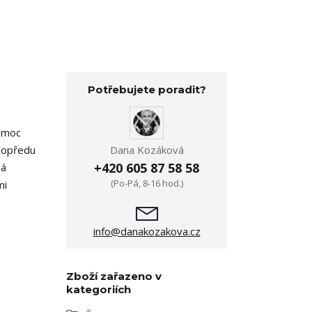
Potřebujete poradit?
t moc
Dana Kozáková
 dopředu
+420 605 87 58 58
ná
(Po-Pá, 8-16 hod.)
mi
info@danakozakova.cz
Zboží zařazeno v
kategoriích