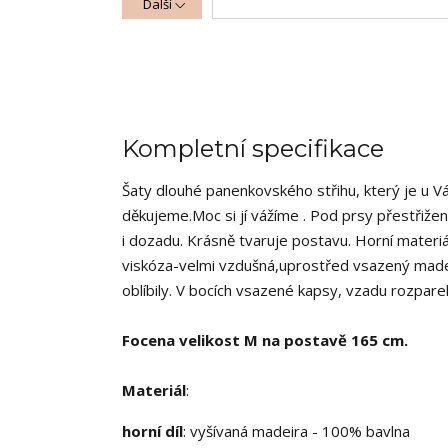
Další
Kompletní specifikace
Šaty dlouhé panenkovského střihu, který je u V
děkujeme.Moc si jí vážíme . Pod prsy přestřiž
i dozadu. Krásně tvaruje postavu. Horní materiá
viskóza-velmi vzdušná,uprostřed vsazený madeiro
oblíbily. V bocích vsazené kapsy, vzadu rozpare
Focena velikost M na postavě 165 cm.
Materiál
:
horní díl
: vyšívaná madeira - 100% bavlna