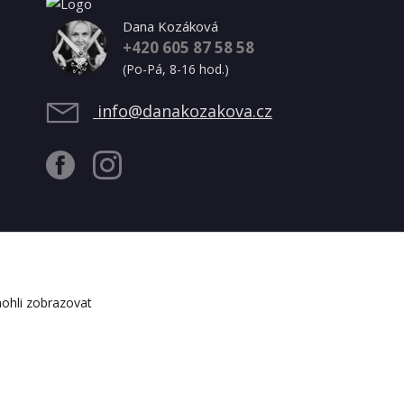
Dana Kozáková
+420 605 87 58 58
(Po-Pá, 8-16 hod.)
info@danakozakova.cz
ohli zobrazovat