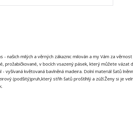
ás - našich milých a věrných zákaznic milován a my Vám za věrnos
ené, prožabičkované, v bocích vsazený pásek, který můžete vázat
l - vyšívaná květovaná bavlněná madeira. Dolní materiál šatů lněn
vý (podšitý)pruh,který střih šatů proštíhlý a zúží.Ženy si je vel
k.