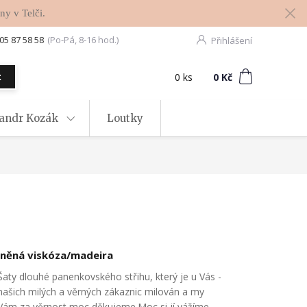
ny v Telči.
05 87 58 58
(Po-Pá, 8-16 hod.)
Přihlášení
0
ks
za
0 Kč
t
xandr Kozák
Loutky
lněná viskóza/madeira
Šaty dlouhé panenkovského střihu, který je u Vás -
našich milých a věrných zákaznic milován a my
Vám za věrnost moc děkujeme.Moc si jí vážíme .