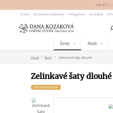
Od 31.7. -
O nás
Obchodní podmínky
Fotogalerie
Kontakty
Och
Ženy
Muži
Úvod
Ženy
Zelinkavé šaty dlouhé
Zelinkavé šaty dlouhé
Přírodní materiál