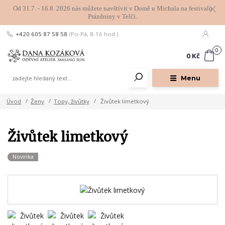
Od 31.7. - 16.8. 2026 nás můžete navštívit v Domě u Michala na festivalu
Prázdniny v Telči.
+420 605 87 58 58
(Po-Pá, 8-16 hod.)
0
0 Kč
Menu
Úvod
Ženy
Topy, živůtky
Živůtek limetkový
Živůtek limetkový
Novinka