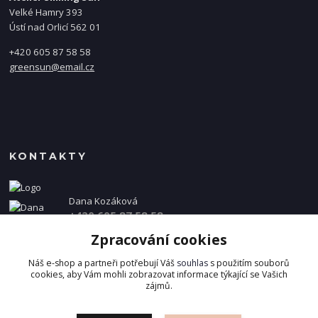
Velké Hamry 393
Ústí nad Orlicí 562 01
+420 605 87 58 58
greensun@email.cz
KONTAKTY
Dana Kozáková
+420 605 87 58 58
(Po-Pá, 8-16 hod.)
Zpracování cookies
info@danakozakova.cz
Náš e-shop a partneři potřebují Váš
souhlas
s použitím souborů
cookies, aby Vám mohli zobrazovat informace týkající se Vašich
zájmů.