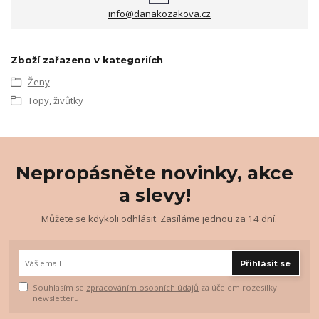
info@danakozakova.cz
Zboží zařazeno v kategoriích
Ženy
Topy, živůtky
Nepropásněte novinky, akce
a slevy!
Můžete se kdykoli odhlásit. Zasíláme jednou za 14 dní.
Přihlásit se
Souhlasím se
zpracováním osobních údajů
za účelem rozesílky
newsletteru.