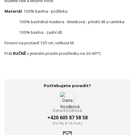
budete rádi a dlouho nosit.
Materiál
: 100% bavlna - podšívka
100% bavlněná madeira - limetková - přední díl a ramínka
100% bavlna - zadní díl.
Foceno na postavě 165 cm, velikost M.
Prát
RUČNĚ
v jemném pracím prostředku na 30-40°C.
Potřebujete poradit?
Dana Kozáková
+420 605 87 58 58
(Po-Pá, 8-16 hod.)