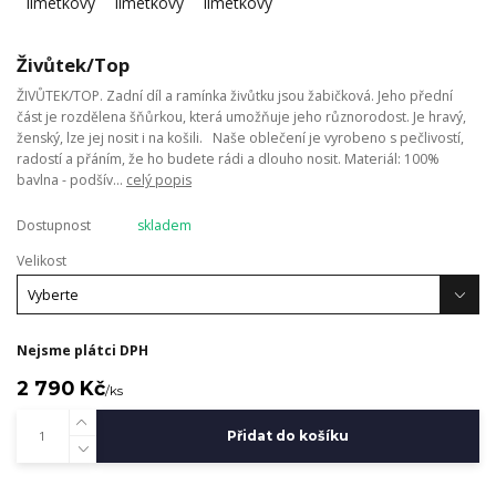
Živůtek/Top
ŽIVŮTEK/TOP. Zadní díl a ramínka živůtku jsou žabičková. Jeho přední
část je rozdělena šňůrkou, která umožňuje jeho různorodost. Je hravý,
ženský, lze jej nosit i na košili. Naše oblečení je vyrobeno s pečlivostí,
radostí a přáním, že ho budete rádi a dlouho nosit. Materiál: 100%
bavlna - podšív...
celý popis
Dostupnost
skladem
Velikost
Nejsme plátci DPH
2 790 Kč
/
ks
Přidat do košíku