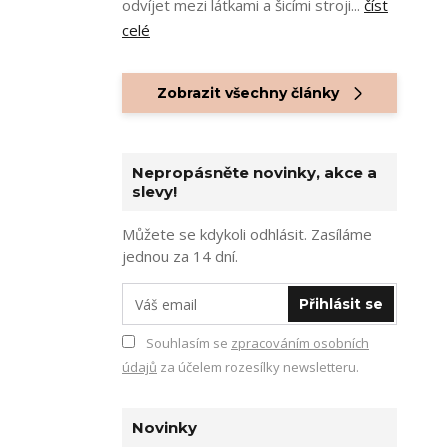
odvíjet mezi látkami a šicími stroji...
číst
celé
Zobrazit všechny články
Nepropásněte novinky, akce a
slevy!
Můžete se kdykoli odhlásit. Zasíláme
jednou za 14 dní.
Přihlásit se
Souhlasím se
zpracováním osobních
údajů
za účelem rozesílky newsletteru.
Novinky