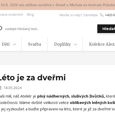
 16.8. 2026 nás můžete navštívit v Domě u Michala na festivalu Prázdni
rana soukromí
Blog
Nevíte si rady? Zavolejte.
+420 6
Hleda
Děti
Svatba
Doplňky
Kolekce Ale
Léto je za dveřmi
18.05.2024
aši milí, náš Ateliér je
plný nádherných, slušivých živůtků,
které
polečnosti. Máme došité velikosti velice
oblíbených lněných koš
i jej vyzkoušet a buďte připraveni na léto, které je již za dveřmi! 