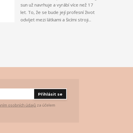
sun už navrhuje a vyrábí více než 17
let. To, že se bude její profesní život
odvíjet mezi látkami a šicími stroji...
Přihlásit se
ním osobních údajů
za účelem