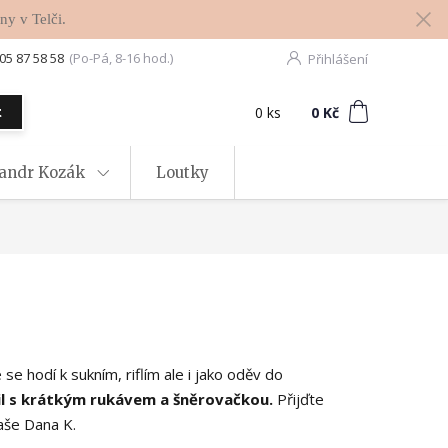
ny v Telči.
05 87 58 58
(Po-Pá, 8-16 hod.)
Přihlášení
0
ks
za
0 Kč
t
xandr Kozák
Loutky
 se hodí k sukním, riflím ale i jako oděv do
il s krátkým rukávem a šněrovačkou.
Přijďte
Vaše Dana K.