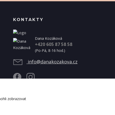
KONTAKTY
Dana Kozáková
+420 605 87 58 58
(Po-Pá, 8-16 hod.)
info@danakozakova.cz
ohli zobrazovat