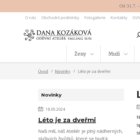
Od 31.7. -
O nás
Obchodní podmínky
Fotogalerie
Kontakty
Och
Ženy
Muži
Úvod
Novinky
Léto je za dveřmi
Novinky
18.05.2024
N
Léto je za dveřmi
s
Naši milí, náš Ateliér je plný nádherných,
s
slušivých živůtků, které se hodí k