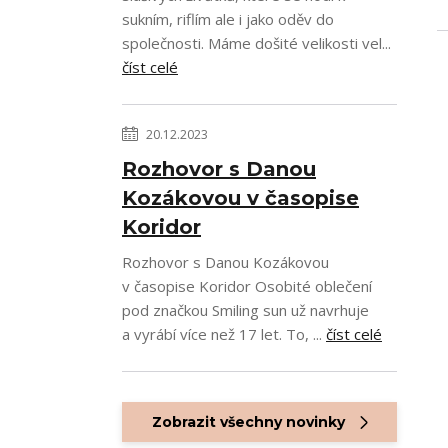
sukním, riflím ale i jako oděv do
společnosti. Máme došité velikosti vel...
číst celé
20.12.2023
Rozhovor s Danou
Kozákovou v časopise
Koridor
Rozhovor s Danou Kozákovou
v časopise Koridor Osobité oblečení
pod značkou Smiling sun už navrhuje
a vyrábí více než 17 let. To, ...
číst celé
Zobrazit všechny novinky