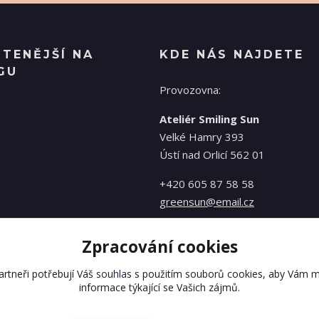
ČTENĚJŠÍ NA
KDE NÁS NAJDETE
GU
Provozovna:
Ateliér Smiling Sun
Velké Hamry 393
Ústí nad Orlicí 562 01
+420 605 87 58 58
greensun@email.cz
Zpracování cookies
rtneři potřebují Váš
souhlas
s použitím souborů cookies, aby Vám m
informace týkající se Vašich zájmů.