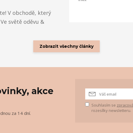
jte! V obchodě, který
 Ve světě oděvu &
Zobrazit všechny články
vinky, akce
Souhlasím se
zpracová
rozesílky newsletteru.
ednou za 14 dní.