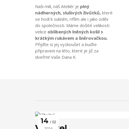
Naši milí, náš Ateliér je
plný
nádherných, slušivých živůtků,
které
se hodí k sukním, riflím ale i jako oděv
do společnosti. Máme došité velikosti
velice
oblíbených lněných košil s
krátkým rukávem a šněrovačkou.
Přijďte si jej vyzkoušet a buďte
připraveni na léto, které je již za
dveřmi! Vaše Dana K.
14
02
Vítejte!
2024